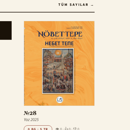
TÜM SAYILAR
№28
Yaz 2025
👁 0
·
👍 0
·
👎 0
0 BG · 5 TR