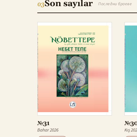
Son sayılar
03
Последни броеве
№31
№3
Bahar 2026
Kış 20