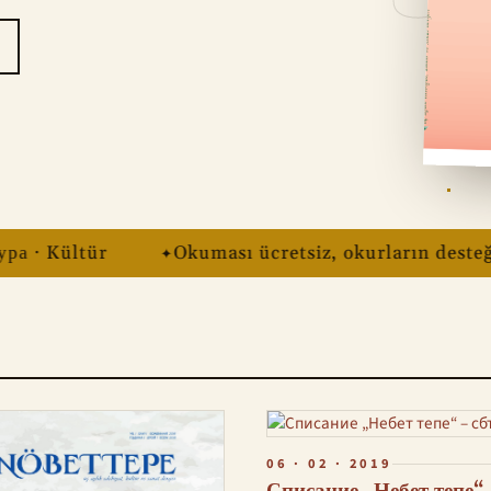
 · Kültür
Okuması ücretsiz, okurların desteğiyl
06 · 02 · 2019