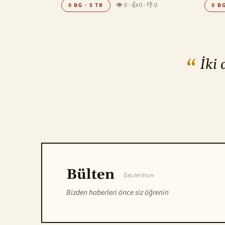
👁 0
·
👍 0
·
👎 0
0 BG · 5 TR
0 BG
İki 
Bülten
Бюлетин
Bizden haberleri önce siz öğrenin