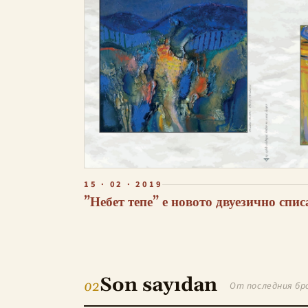
15 · 02 · 2019
”Небет тепе” е новото двуезично спи
Son sayıdan
02
От последния бр