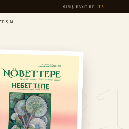
GIRIŞ
·
KAYIT
БГ
·
TR
ETIŞIM
№31