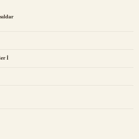
sıldar
er İ