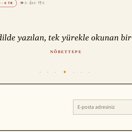
👁 0
·
👍 0
·
👎 0
 · 0 TR
dilde yazılan, tek yürekle okunan bir
NÖBETTEPE
· · · ✦ · · ·