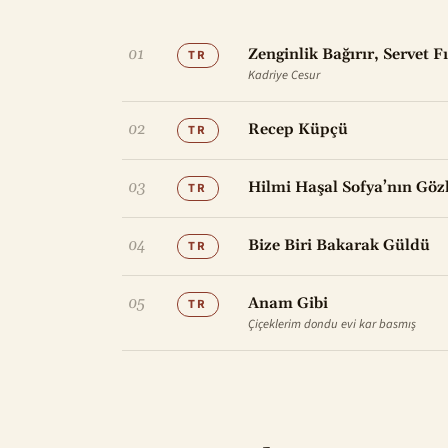
01
Zenginlik Bağırır, Servet Fı
TR
Kadriye Cesur
02
Recep Küpçü
TR
03
Hilmi Haşal Sofya’nın Gözl
TR
04
Bize Biri Bakarak Güldü
TR
05
Anam Gibi
TR
Çiçeklerim dondu evi kar basmış