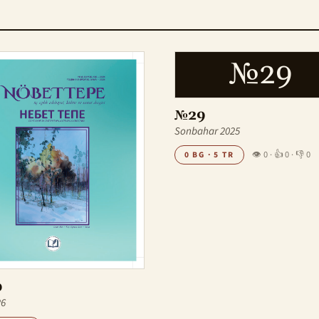
№29
№29
Sonbahar 2025
👁 0
·
👍 0
·
👎 0
0 BG · 5 TR
0
26