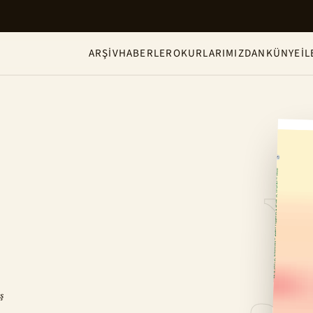
ARŞIV
HABERLER
OKURLARIMIZDAN
KÜNYE
İL
ş