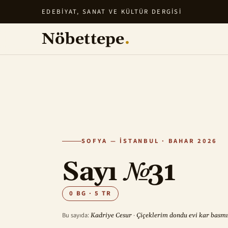
EDEBIYAT, SANAT VE KÜLTÜR DERGISI
Nöbettepe
.
SOFYA — İSTANBUL · BAHAR 2026
Sayı
№
31
0 BG · 5 TR
Bu sayıda:
·
Kadriye Cesur
Çiçeklerim dondu evi kar basmı