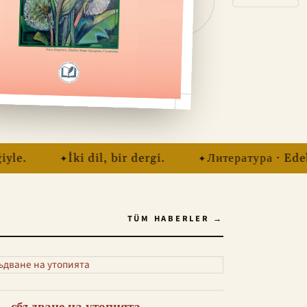
e.
İki dil, bir dergi.
Литература · Edebiy
TÜM HABERLER