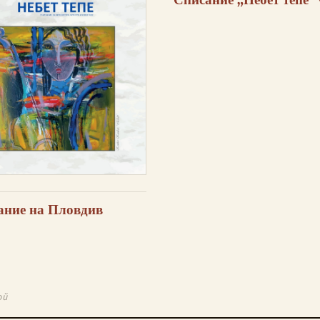
Списание „Небет тепе“
сание на Пловдив
ой