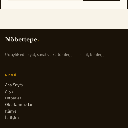
Nöbettepe
.
Üç aylık edebiyat, sanat ve kültür dergisi · İki dil, bir dergi.
MENÜ
Ana Sayfa
Arşiv
Haberler
Okurlarımızdan
Künye
İletişim