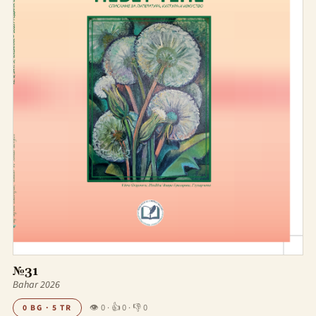
№31
Bahar 2026
👁 0
·
👍 0
·
👎 0
0 BG · 5 TR