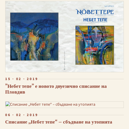
15 · 02 · 2019
”Небет тепе” е новото двуезично списание на
Пловдив
06 · 02 · 2019
Списание „Небет тепе“ – сбъдване на утопията