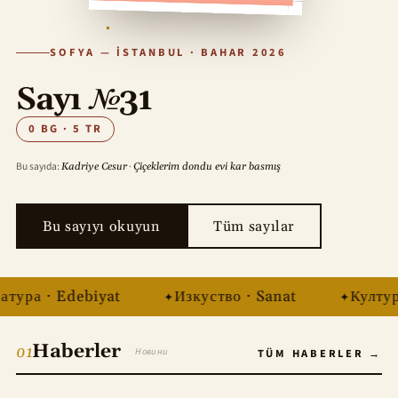
SOFYA — İSTANBUL · BAHAR 2026
Sayı
№
31
0 BG · 5 TR
Bu sayıda:
·
Kadriye Cesur
Çiçeklerim dondu evi kar basmış
Bu sayıyı okuyun
Tüm sayılar
ра · Edebiyat
Изкуство · Sanat
Култура ·
Haberler
01
Новини
TÜM HABERLER