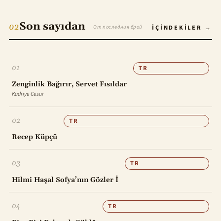
Son sayıdan
02
От последния брой
İÇINDEKILER
01
TR
Zenginlik Bağırır, Servet Fısıldar
Kadriye Cesur
02
TR
Recep Küpçü
03
TR
Hilmi Haşal Sofya’nın Gözler İ
04
TR