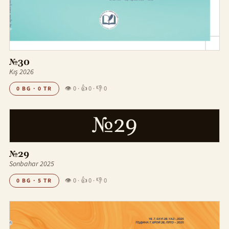
№30
Kış 2026
👁 0
·
👍 0
·
👎 0
0 BG · 0 TR
№29
№29
Sonbahar 2025
👁 0
·
👍 0
·
👎 0
0 BG · 5 TR