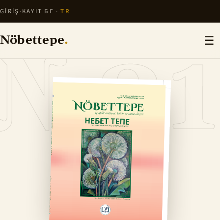
GIRIŞ
·
KAYIT
БГ
·
TR
№31
Nöbettepe
.
☰