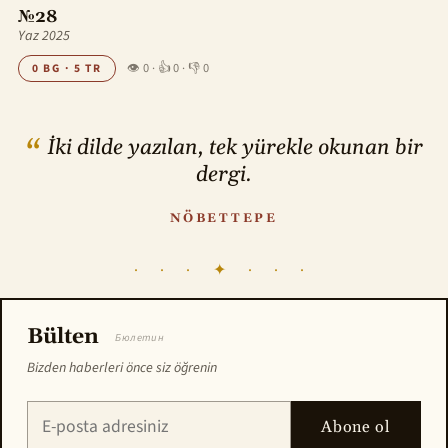
№28
Yaz 2025
👁 0
·
👍 0
·
👎 0
0 BG · 5 TR
İki dilde yazılan, tek yürekle okunan bir
dergi.
NÖBETTEPE
· · · ✦ · · ·
Bülten
Бюлетин
Bizden haberleri önce siz öğrenin
Abone ol