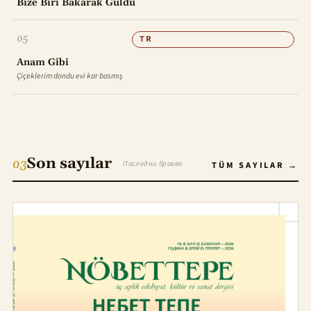
Bize Biri Bakarak Güldü
05
TR
Anam Gibi
Çiçeklerim dondu evi kar basmış
Son sayılar
03
Последни броеве
TÜM SAYILAR